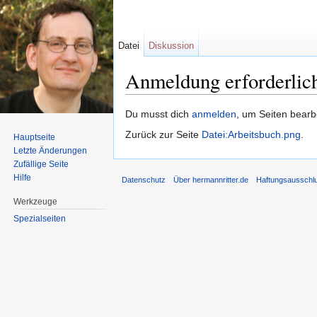
Datei
Diskussion
Anmeldung erforderlic
Wechseln zu:
Navigation
,
Suche
Du musst dich
anmelden
, um Seiten bearb
Zurück zur Seite
Datei:Arbeitsbuch.png
.
Hauptseite
Letzte Änderungen
Zufällige Seite
Hilfe
Datenschutz
Über hermannritter.de
Haftungsausschl
Werkzeuge
Spezialseiten