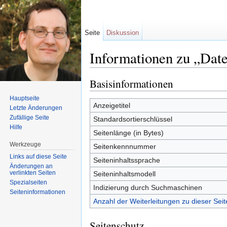
Seite
Diskussion
Informationen zu „Dat
Wechseln zu:
Navigation
,
Suche
Basisinformationen
Hauptseite
Anzeigetitel
Letzte Änderungen
Zufällige Seite
Standardsortierschlüssel
Hilfe
Seitenlänge (in Bytes)
Werkzeuge
Seitenkennnummer
Links auf diese Seite
Seiteninhaltssprache
Änderungen an
verlinkten Seiten
Seiteninhaltsmodell
Spezialseiten
Indizierung durch Suchmaschinen
Seiten­informationen
Anzahl der Weiterleitungen zu dieser Seit
Seitenschutz