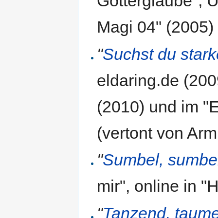
Götterglaube", 
Magi 04" (2005)
"
Suchst du stark
eldaring.de (20
(2010) und im "E
(vertont von Arm
"
Sumbel, sumbel
mir", online in 
"
Tanzend, taum