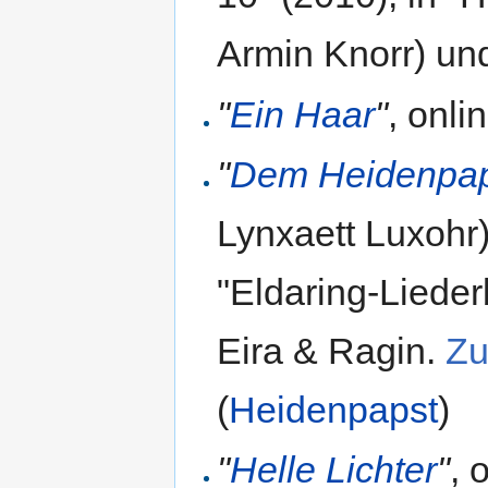
Armin Knorr) un
"
Ein Haar
"
, onl
"
Dem Heidenpap
Lynxaett Luxohr)
"Eldaring-Lieder
Eira & Ragin.
Zu
(
Heidenpapst
)
"
Helle Lichter
"
, 