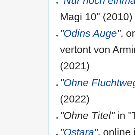
"
Nur noch einma
Magi 10" (2010)
"
Odins Auge
"
, o
vertont von Armi
(2021)
"
Ohne Fluchtwe
(2022)
"Ohne Titel"
in "
"
Ostara
"
, online