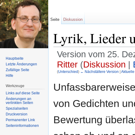
Seite
Diskussion
Lyrik, Lieder 
Version vom 25. De
Hauptseite
Ritter
(
Diskussion
|
Letzte Änderungen
Zufällige Seite
(
Unterschied
)
← Nächstältere Version
|
Aktuelle
Hilfe
Wechseln zu:
Navigation
,
Suche
Unfassbarerweise
Werkzeuge
Links auf diese Seite
Änderungen an
von Gedichten und
verlinkten Seiten
Spezialseiten
Druckversion
Bewertung überlas
Permanenter Link
Seiten­informationen