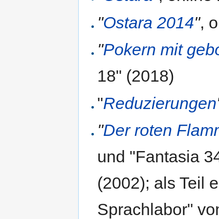
"
Ostara 2014
"
, 
"
Pokern mit gebo
18" (2018)
"
Reduzierungen
"
Der roten Flamm
und "Fantasia 34
(2002); als Teil
Sprachlabor" v