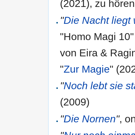
(2021), zu höre
"
Die Nacht liegt
"Homo Magi 10" 
von Eira & Ragi
"
Zur Magie
" (202
"
Noch lebt sie st
(2009)
"
Die Nornen
"
, o