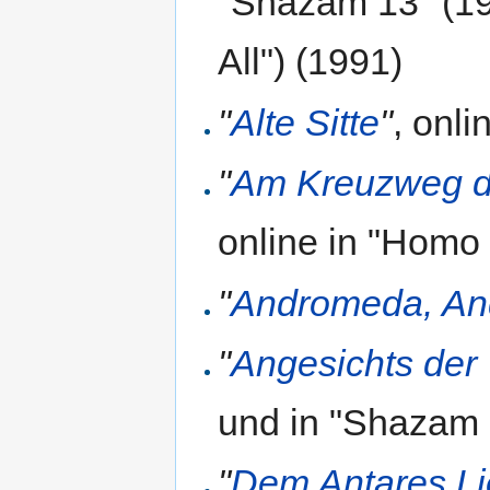
"Shazam 13" (19
All") (1991)
"
Alte Sitte
"
, onl
"
Am Kreuzweg der
online in "Homo
"
Andromeda, A
"
Angesichts der
und in "Shazam 
"
Dem Antares Li