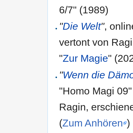
6/7" (1989)
"
Die Welt
"
, onli
vertont von Rag
"
Zur Magie
" (202
"
Wenn die Dämo
"Homo Magi 09" 
Ragin, erschien
(
Zum Anhören
)