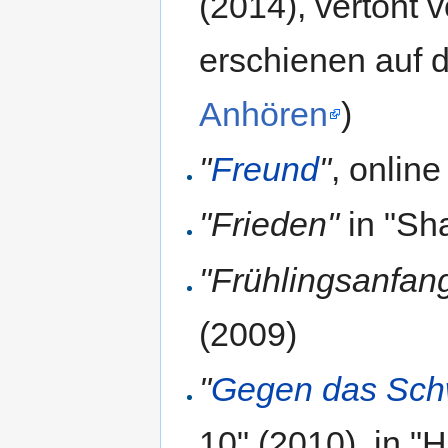
(2014), vertont 
erschienen auf 
Anhören
)
"
Freund
"
, onlin
"Frieden"
in "Sh
"Frühlingsanfan
(2009)
"
Gegen das Sch
10" (2010), in "