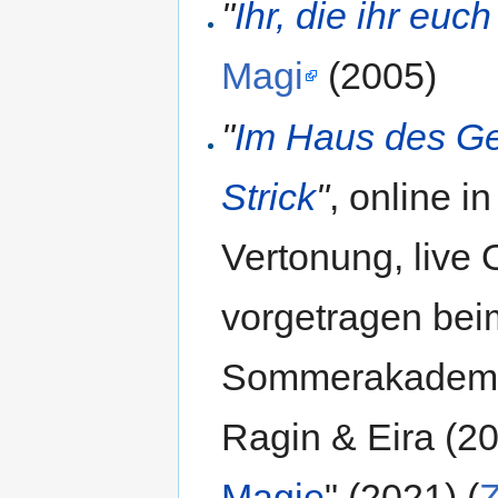
"
Ihr, die ihr euc
Magi
(2005)
"
Im Haus des G
Strick
"
, online 
Vertonung, live 
vorgetragen bei
Sommerakademie
Ragin & Eira (20
Magie
" (2021) (