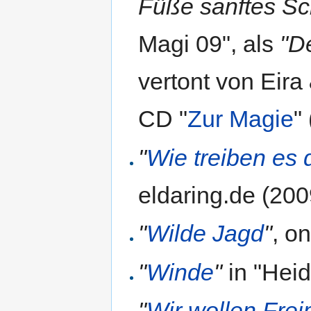
Füße sanftes Sc
Magi 09", als
"D
vertont von Eira
CD "
Zur Magie
"
"
Wie treiben es 
eldaring.de (200
"
Wilde Jagd
"
, o
"
Winde
"
in "Heid
"
Wir wollen Freim