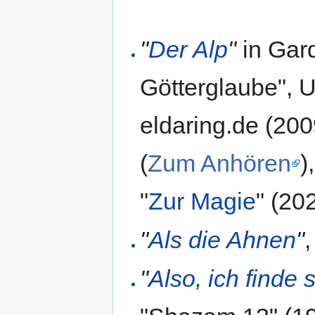
"
Der Alp
"
in Gar
Götterglaube", U
eldaring.de (200
(
Zum Anhören
)
"
Zur Magie
" (20
"
Als die Ahnen
"
"
Also, ich finde