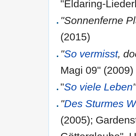
"Eldaring-Liede
"Sonnenferne Pl
(2015)
"
So vermisst
, d
Magi 09" (2009)
"
So viele Leben
"
Des Sturmes Wi
(2005); Gardens