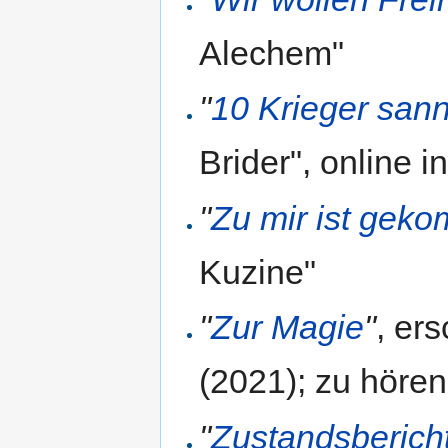
Alechem"
"
10 Krieger san
Brider", online 
"
Zu mir ist ge
Kuzine"
"
Zur Magie
"
, er
(2021); zu höre
"
Zustandsberich