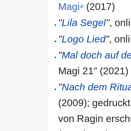
Magi
(2017)
"
Lila Segel
"
, on
"
Logo Lied
"
, onl
"
Mal doch auf d
Magi 21" (2021)
"
Nach dem Ritua
(2009); gedruckt
von Ragin ersch