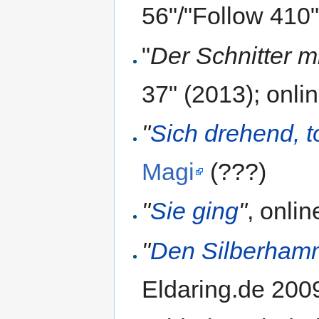
56"/"Follow 410"
"
Der Schnitter m
37" (2013); onli
"
Sich drehend, t
Magi
(???)
"
Sie ging
"
, onli
"
Den Silberham
Eldaring.de 2009