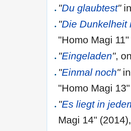
"
Du glaubtest
"
in
"
Die Dunkelheit
"Homo Magi 11" 
"
Eingeladen
"
, o
"
Einmal noch
"
in
"Homo Magi 13"
"
Es liegt in jed
Magi 14" (2014)