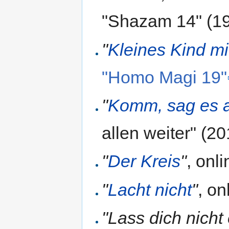
"Shazam 14" (1
"
Kleines Kind m
"Homo Magi 19"
"
Komm, sag es a
allen weiter" (20
"
Der Kreis
"
, onl
"
Lacht nicht
"
, o
"Lass dich nicht