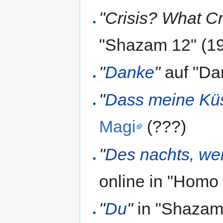
"Crisis? What Cr
"Shazam 12" (1
"
Danke
"
auf "Da
"
Dass meine Kü
Magi
(???)
"
Des nachts, we
online in "Homo
"
Du
"
in "Shazam