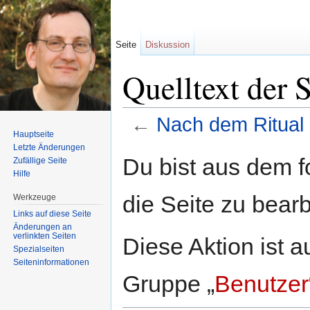
Seite
Diskussion
Quelltext der 
←
Nach dem Ritual
Hauptseite
Wechseln zu:
Navigation
,
Suche
Letzte Änderungen
Du bist aus dem f
Zufällige Seite
Hilfe
die Seite zu bearb
Werkzeuge
Links auf diese Seite
Änderungen an
verlinkten Seiten
Diese Aktion ist a
Spezialseiten
Seiten­informationen
Gruppe „
Benutzer