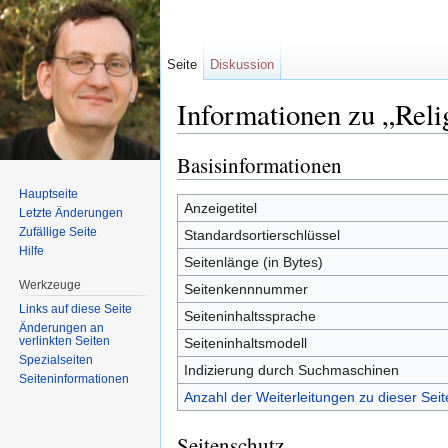
Seite
Diskussion
Informationen zu „Rel
Wechseln zu:
Navigation
,
Suche
Basisinformationen
Hauptseite
Anzeigetitel
Letzte Änderungen
Zufällige Seite
Standardsortierschlüssel
Hilfe
Seitenlänge (in Bytes)
Werkzeuge
Seitenkennnummer
Links auf diese Seite
Seiteninhaltssprache
Änderungen an
verlinkten Seiten
Seiteninhaltsmodell
Spezialseiten
Indizierung durch Suchmaschinen
Seiten­informationen
Anzahl der Weiterleitungen zu dieser Seit
Seitenschutz