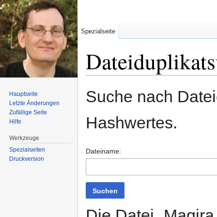
Spezialseite
Dateiduplikat
Wechseln zu:
Navigation
,
Suche
Suche nach Dateid
Hauptseite
Letzte Änderungen
Zufällige Seite
Hashwertes.
Hilfe
Werkzeuge
Spezialseiten
Dateiname:
Druckversion
Suchen
Die Datei „Magira