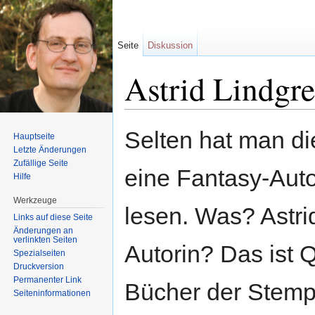
Seite
Diskussion
Astrid Lindgr
Wechseln zu:
Navigation
,
Suche
Selten hat man di
Hauptseite
Letzte Änderungen
Zufällige Seite
eine Fantasy-Auto
Hilfe
Werkzeuge
lesen. Was? Astri
Links auf diese Seite
Änderungen an
verlinkten Seiten
Autorin? Das ist Q
Spezialseiten
Druckversion
Permanenter Link
Bücher der Stemp
Seiten­informationen