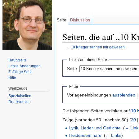
Seite
Diskussion
Seiten, die auf „10 K
←
10 Krieger sannen mir gewesen
Wechseln zu:
Navigation
,
Suche
Links auf diese Seite
Hauptseite
Letzte Änderungen
Seite:
Zufällige Seite
Hilfe
Filter
Werkzeuge
Vorlageneinbindungen
ausblenden
|
Spezialseiten
Druckversion
Die folgenden Seiten verlinken auf
10 
Zeige (vorherige 50 | nächste 50) (
20
Lyrik, Lieder und Gedichte
‎
(
← Link
Heidenseminare
‎
(
← Links
)