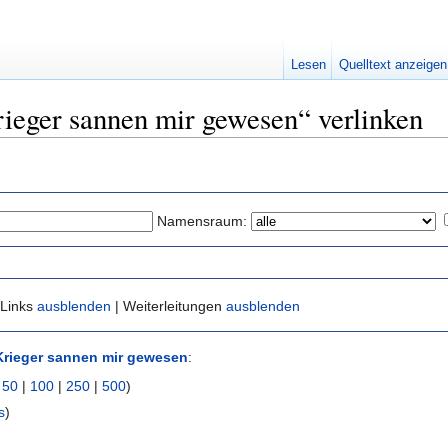
Lesen
Quelltext anzeigen
rieger sannen mir gewesen“ verlinken
Namensraum:
 Links
ausblenden
| Weiterleitungen
ausblenden
Krieger sannen mir gewesen
:
|
50
|
100
|
250
|
500
)
s
)