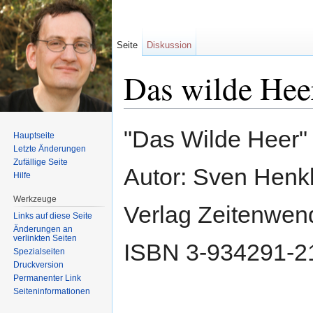
Seite
Diskussion
Das wilde Hee
Wechseln zu:
Navigation
,
Suche
"Das Wilde Heer"
Hauptseite
Letzte Änderungen
Zufällige Seite
Autor: Sven Henk
Hilfe
Werkzeuge
Verlag Zeitenwen
Links auf diese Seite
Änderungen an
verlinkten Seiten
ISBN 3-934291-2
Spezialseiten
Druckversion
Permanenter Link
Seiten­informationen