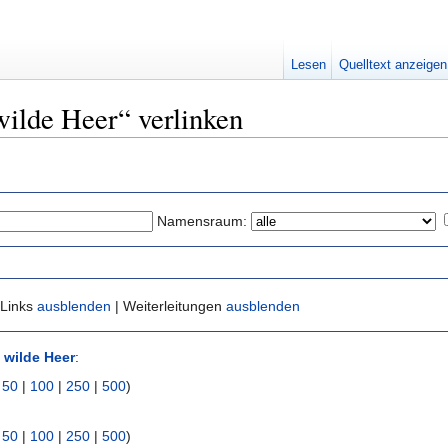
Lesen
Quelltext anzeigen
wilde Heer“ verlinken
Namensraum:
 Links
ausblenden
| Weiterleitungen
ausblenden
 wilde Heer
:
|
50
|
100
|
250
|
500
)
|
50
|
100
|
250
|
500
)