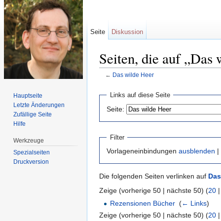
Seite
Diskussion
Seiten, die auf „Das 
←
Das wilde Heer
Wechseln zu:
Navigation
,
Suche
Links auf diese Seite
Hauptseite
Letzte Änderungen
Seite:
Zufällige Seite
Hilfe
Filter
Werkzeuge
Vorlageneinbindungen
ausblenden
|
Spezialseiten
Druckversion
Die folgenden Seiten verlinken auf
Das
Zeige (vorherige 50 | nächste 50) (
20
Rezensionen Bücher
‎
(
← Links
)
Zeige (vorherige 50 | nächste 50) (
20