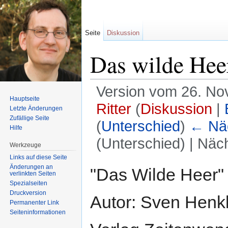
Seite
Diskussion
Das wilde Hee
Version vom 26. No
Hauptseite
Ritter
(
Diskussion
|
Letzte Änderungen
Zufällige Seite
(
Unterschied
)
← Näc
Hilfe
(Unterschied) | Näc
Werkzeuge
Wechseln zu:
Navigation
,
Suche
Links auf diese Seite
Änderungen an
"Das Wilde Heer"
verlinkten Seiten
Spezialseiten
Druckversion
Autor: Sven Henk
Permanenter Link
Seiten­informationen